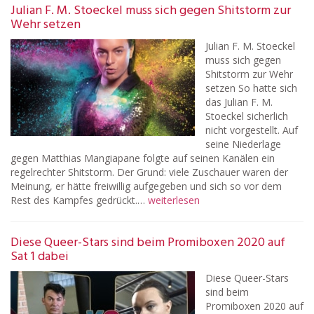
Julian F. M. Stoeckel muss sich gegen Shitstorm zur
Wehr setzen
Julian F. M. Stoeckel
muss sich gegen
Shitstorm zur Wehr
setzen So hatte sich
das Julian F. M.
Stoeckel sicherlich
nicht vorgestellt. Auf
seine Niederlage
gegen Matthias Mangiapane folgte auf seinen Kanälen ein
regelrechter Shitstorm. Der Grund: viele Zuschauer waren der
Meinung, er hätte freiwillig aufgegeben und sich so vor dem
Rest des Kampfes gedrückt.…
weiterlesen
Diese Queer-Stars sind beim Promiboxen 2020 auf
Sat 1 dabei
Diese Queer-Stars
sind beim
Promiboxen 2020 auf