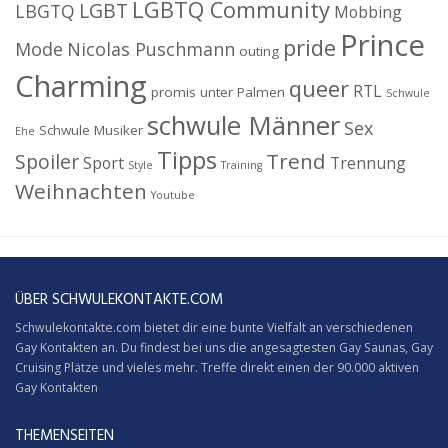
LGBTQ Community
LGBT
LBGTQ
Mobbing
Prince
pride
Mode
Nicolas Puschmann
outing
Charming
queer
RTL
promis unter Palmen
Schwule
schwule Männer
Sex
Schwule Musiker
Ehe
Tipps
Trend
Spoiler
Sport
Trennung
Style
Training
Weihnachten
Youtube
ÜBER SCHWULEKONTAKTE.COM
Schwulekontakte.com bietet dir eine bunte Vielfalt an verschiedenen
Gay Kontakten an. Du findest bei uns die angesagtesten Gay Saunas,
Gay
Cruising
Plätze und vieles mehr. Treffe direkt einen der 90.000 aktiven
Gay Kontakten
THEMENSEITEN