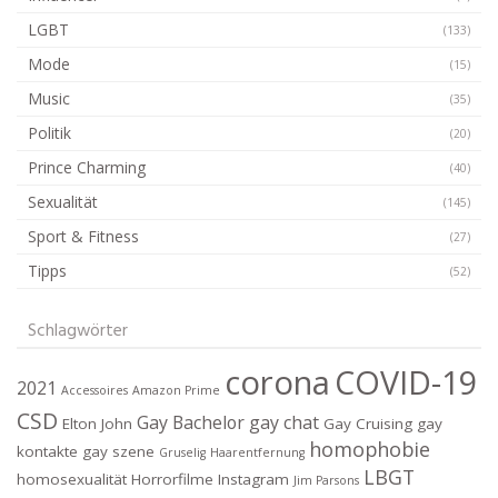
LGBT
(133)
Mode
(15)
Music
(35)
Politik
(20)
Prince Charming
(40)
Sexualität
(145)
Sport & Fitness
(27)
Tipps
(52)
Schlagwörter
corona
COVID-19
2021
Accessoires
Amazon Prime
CSD
Gay Bachelor
gay chat
Elton John
Gay Cruising
gay
homophobie
kontakte
gay szene
Gruselig
Haarentfernung
LBGT
homosexualität
Horrorfilme
Instagram
Jim Parsons