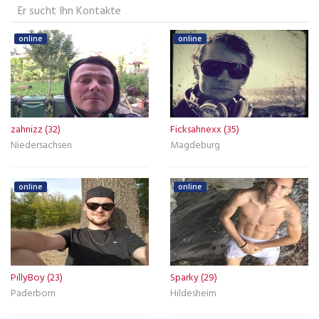
Er sucht Ihn Kontakte
online
online
zahnizz (32)
Ficksahnexx (35)
Niedersachsen
Magdeburg
online
online
PillyBoy (23)
Sparky (29)
Paderborn
Hildesheim