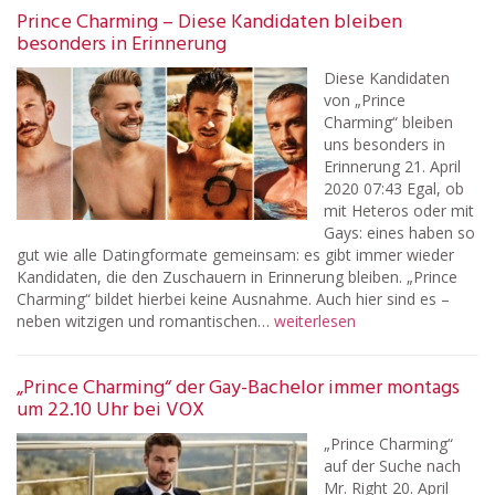
Prince Charming – Diese Kandidaten bleiben
besonders in Erinnerung
Diese Kandidaten
von „Prince
Charming“ bleiben
uns besonders in
Erinnerung 21. April
2020 07:43 Egal, ob
mit Heteros oder mit
Gays: eines haben so
gut wie alle Datingformate gemeinsam: es gibt immer wieder
Kandidaten, die den Zuschauern in Erinnerung bleiben. „Prince
Charming“ bildet hierbei keine Ausnahme. Auch hier sind es –
neben witzigen und romantischen…
weiterlesen
„Prince Charming“ der Gay-Bachelor immer montags
um 22.10 Uhr bei VOX
„Prince Charming“
auf der Suche nach
Mr. Right 20. April