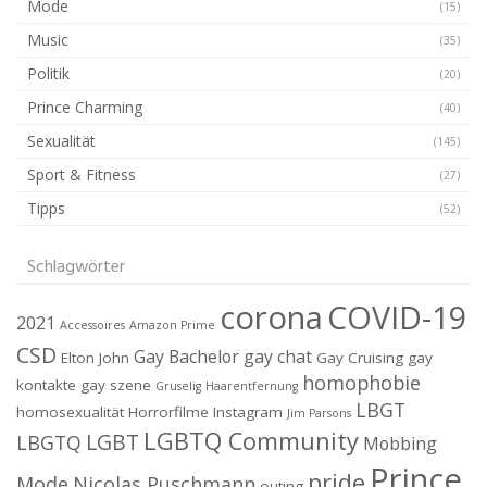
Mode
(15)
Music
(35)
Politik
(20)
Prince Charming
(40)
Sexualität
(145)
Sport & Fitness
(27)
Tipps
(52)
Schlagwörter
corona
COVID-19
2021
Accessoires
Amazon Prime
CSD
Gay Bachelor
gay chat
Elton John
Gay Cruising
gay
homophobie
kontakte
gay szene
Gruselig
Haarentfernung
LBGT
homosexualität
Horrorfilme
Instagram
Jim Parsons
LGBTQ Community
LGBT
LBGTQ
Mobbing
Prince
pride
Mode
Nicolas Puschmann
outing