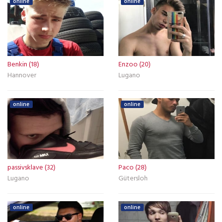
online
online
Benkin (18)
Enzoo (20)
Hannover
Lugano
online
online
passivsklave (32)
Paco (28)
Lugano
Gütersloh
online
online