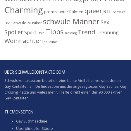
Charming
queer
RTL
promis unter Palmen
Schwule
schwule Männer
Sex
Schwule Musiker
Ehe
Tipps
Trend
Spoiler
Sport
Trennung
Style
Training
Weihnachten
Youtube
ÜBER SCHWULEKONTAKTE.COM
Schwulekontakte.com bietet dir eine bunte Vielfalt an verschiedenen
Gay Kontakten an. Du findest bei uns die angesagtesten Gay Saunas,
Gay
Cruising
Plätze und vieles mehr. Treffe direkt einen der 90.000 aktiven
Gay Kontakten
THEMENSEITEN
Gay Suchmaschine
Überblick aller Städte