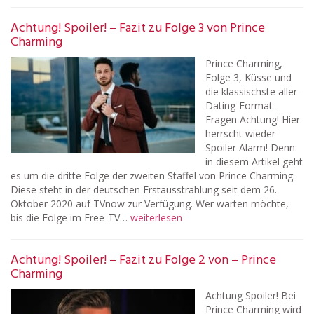
Achtung! Spoiler! – Fazit zu Folge 3 von Prince
Charming
Prince Charming,
Folge 3, Küsse und
die klassischste aller
Dating-Format-
Fragen Achtung! Hier
herrscht wieder
Spoiler Alarm! Denn:
in diesem Artikel geht
es um die dritte Folge der zweiten Staffel von Prince Charming.
Diese steht in der deutschen Erstausstrahlung seit dem 26.
Oktober 2020 auf TVnow zur Verfügung. Wer warten möchte,
bis die Folge im Free-TV…
weiterlesen
Achtung! Spoiler! – Fazit zu Folge 2 von – Prince
Charming
Achtung Spoiler! Bei
Prince Charming wird