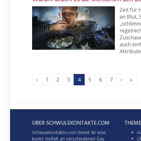
Zeit für 
an Blut, 
„schlimms
regelrech
Zuschaue
auch einf
Attribut
‹
1
2
3
4
5
6
7
›
»
ÜBER SCHWULEKONTAKTE.COM
THEME
Schwulekontakte.com bietet dir eine
G
bunte Vielfalt an verschiedenen Gay
Üb