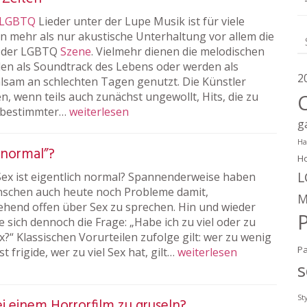
LGBTQ
Lieder unter der Lupe Musik ist für viele
 mehr als nur akustische Unterhaltung vor allem die
n der LGBTQ
Szene
. Vielmehr dienen die melodischen
len als Soundtrack des Lebens oder werden als
2
lsam an schlechten Tagen genutzt. Die Künstler
n, wenn teils auch zunächst ungewollt, Hits, die zu
bestimmter…
weiterlesen
g
Ha
 “normal”?
Ho
L
 Sex ist eigentlich normal? Spannenderweise haben
nschen auch heute noch Probleme damit,
M
ehend offen über Sex zu sprechen. Hin und wieder
ie sich dennoch die Frage: „Habe ich zu viel oder zu
?“ Klassischen Vorurteilen zufolge gilt: wer zu wenig
P
ist frigide, wer zu viel Sex hat, gilt…
weiterlesen
s
St
i einem Horrorfilm zu gruseln?