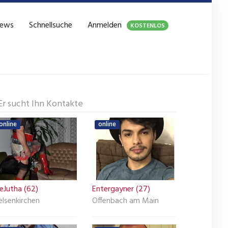
ews
Schnellsuche
Anmelden
KOSTENLOS
Er sucht Ihn Kontakte
online
online
eJutha (62)
Entergayner (27)
elsenkirchen
Offenbach am Main