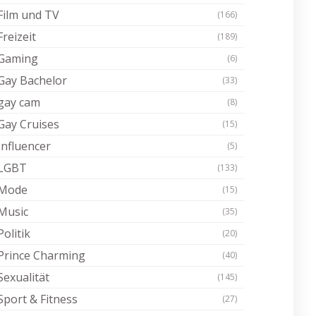
Film und TV
(166)
Freizeit
(189)
Gaming
(6)
Gay Bachelor
(33)
gay cam
(8)
Gay Cruises
(15)
Influencer
(5)
LGBT
(133)
Mode
(15)
Music
(35)
Politik
(20)
Prince Charming
(40)
Sexualität
(145)
Sport & Fitness
(27)