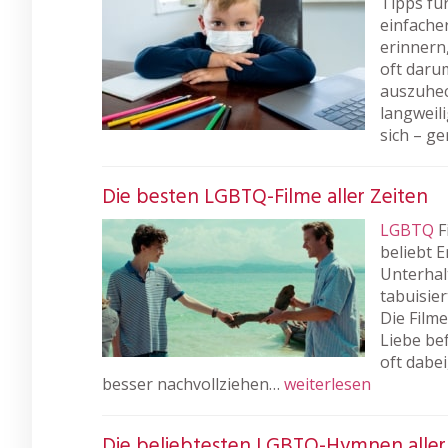
Tipps fü
einfacher
erinnern
oft daru
auszuhec
langweili
sich – g
Die besten LGBTQ-Filme aller Zeiten
LGBTQ
F
beliebt 
Unterhal
tabuisie
Die Filme
Liebe bef
oft dabe
besser nachvollziehen…
weiterlesen
Die beliebtesten LGBTQ-Hymnen aller