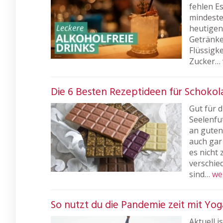
fehlen E
mindesten
heutigen
Getränke
Flüssigk
Zucker…
Die 6 Besten Rezeptideen für Schoko
Gut für d
Seelenfu
an guten
auch gar
es nicht 
verschie
sind…
we
So nutzt du die Pandemie zeit mit Yo
Aktuell 