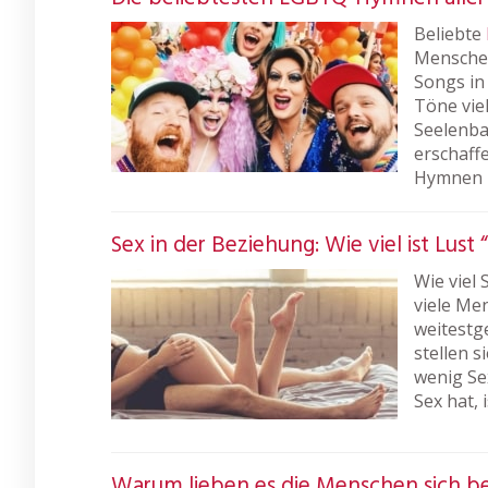
Beliebte
Menschen
Songs i
Töne vie
Seelenba
erschaffe
Hymnen 
Sex in der Beziehung: Wie viel ist Lust
Wie viel
viele Me
weitestg
stellen s
wenig Sex
Sex hat, 
Warum lieben es die Menschen sich be