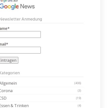
Newsletter Anmedung
ame*
mail*
Kategorien
Allgemein
(406)
Corona
(3)
CSD
(19)
Essen & Trinken
(4)