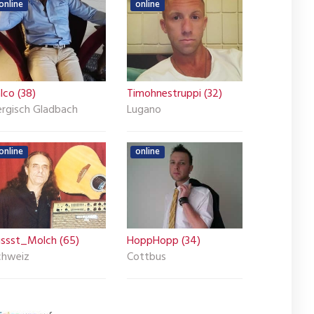
online
online
lco (38)
Timohnestruppi (32)
ergisch Gladbach
Lugano
online
online
ussst_Molch (65)
HoppHopp (34)
chweiz
Cottbus