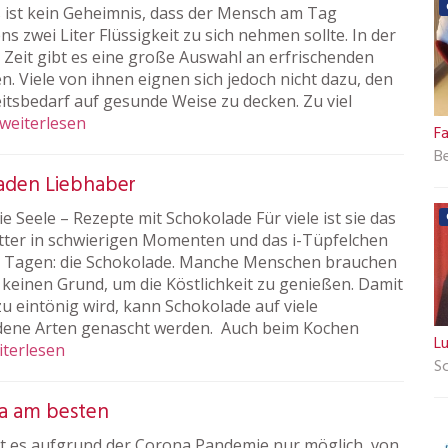
s ist kein Geheimnis, dass der Mensch am Tag
s zwei Liter Flüssigkeit zu sich nehmen sollte. In der
 Zeit gibt es eine große Auswahl an erfrischenden
n. Viele von ihnen eignen sich jedoch nicht dazu, den
eitsbedarf auf gesunde Weise zu decken. Zu viel
weiterlesen
Fa
B
laden Liebhaber
ie Seele – Rezepte mit Schokolade Für viele ist sie das
tter in schwierigen Momenten und das i-Tüpfelchen
 Tagen: die Schokolade. Manche Menschen brauchen
 keinen Grund, um die Köstlichkeit zu genießen. Damit
zu eintönig wird, kann Schokolade auf viele
dene Arten genascht werden. Auch beim Kochen
L
iterlesen
S
ga am besten
ist es aufgrund der Corona Pandemie nur möglich, von