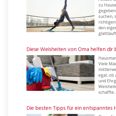
zu Hause
gegebene
suchen, 
richtige
den eige
glattläuf
Diese Weisheiten von Oma helfen dir 
Hausmann
Viele Mä
mittlerwe
egal, ob 
und Ehrge
Weisheit
schaffte
Die besten Tipps für ein entspanntes