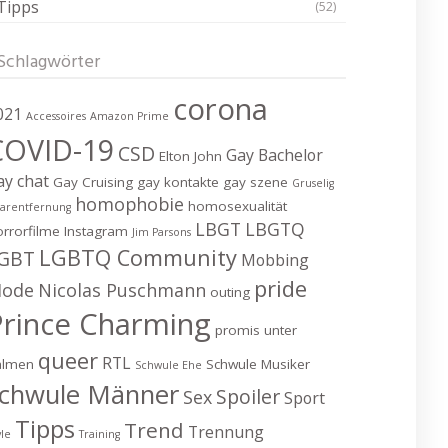
Tipps
(52)
Schlagwörter
corona
021
Accessoires
Amazon Prime
COVID-19
CSD
Gay Bachelor
Elton John
ay chat
Gay Cruising
gay kontakte
gay szene
Gruselig
homophobie
homosexualität
arentfernung
LBGT
LBGTQ
rrorfilme
Instagram
Jim Parsons
LGBTQ Community
GBT
Mobbing
pride
ode
Nicolas Puschmann
outing
Prince Charming
promis unter
queer
RTL
almen
Schwule Musiker
Schwule Ehe
chwule Männer
Spoiler
Sex
Sport
Tipps
Trend
Trennung
yle
Training