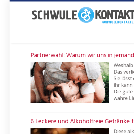
Skip
to
main
content
Partnerwahl: Warum wir uns in jemand
Weshalb 
Das verli
Sie läss
ihr kann
Die gute 
wahre Li
6 Leckere und Alkoholfreie Getränke 
Diese al