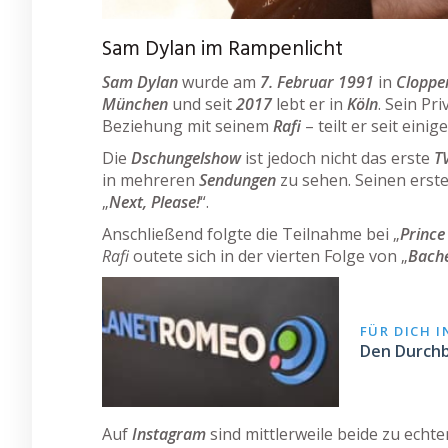
Sam Dylan im Rampenlicht
Sam Dylan
wurde am
7. Februar 1991
in
Cloppe
München
und seit
2017
lebt er in
Köln
. Sein Pr
Beziehung mit seinem
Rafi
– teilt er seit eini
Die
Dschungelshow
ist jedoch nicht das erste
T
in mehreren
Sendungen
zu sehen. Seinen erste
„
Next, Please!
“.
Anschließend folgte die Teilnahme bei „
Prince
Rafi
outete sich in der vierten Folge von „
Bache
FÜR DICH 
Den Durchb
Auf
Instagram
sind mittlerweile beide zu ech