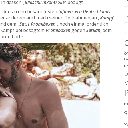
in dessen „
Bildschirmkontrolle
“ beäugt.
eiden zu den bekanntesten
Influencern Deutschlands
.
er anderem auch nach seinen Teilnahmen an „
Kampf
und dem „
Sat.1 Promiboxen
“, noch einmal ordentlich
n Kampf bei besagtem
Promiboxen
gegen
Serkan
, dem
2
loren hatte.
g
Ha
Ho
L
M
P
s
St