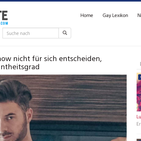
Home
Gay Lexikon
N
w nicht für sich entscheiden,
nntheitsgrad
L
Er