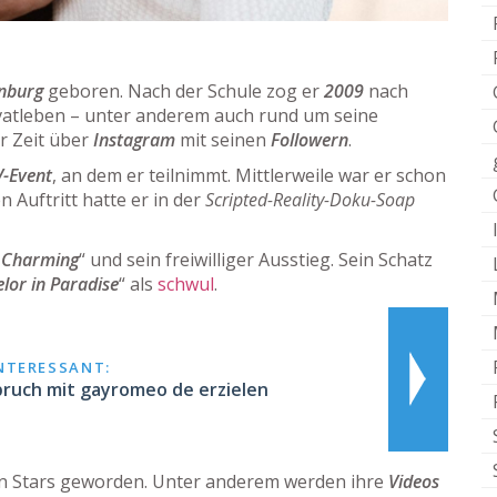
nburg
geboren. Nach der Schule zog er
2009
nach
ivatleben – unter anderem auch rund um seine
ger Zeit über
Instagram
mit seinen
Followern
.
V-Event
, an dem er teilnimmt. Mittlerweile war er schon
n Auftritt hatte er in der
Scripted-Reality-Doku-Soap
 Charming
“ und sein freiwilliger Ausstieg. Sein Schatz
lor in Paradise
“ als
schwul
.
INTERESSANT:
ruch mit gayromeo de erzielen
ten Stars geworden. Unter anderem werden ihre
Videos