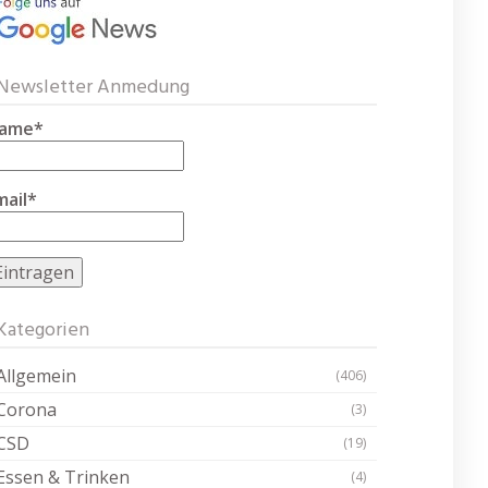
Newsletter Anmedung
ame*
mail*
Kategorien
Allgemein
(406)
Corona
(3)
CSD
(19)
Essen & Trinken
(4)