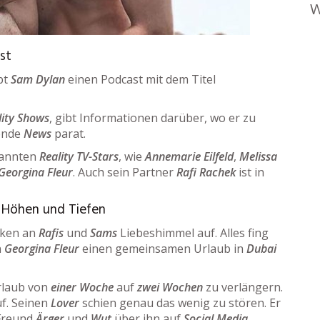
W
st
bt
Sam Dylan
einen Podcast mit dem Titel
lity Shows
, gibt Informationen darüber, wo er zu
nende
News
parat.
kannten
Reality TV-Stars
, wie
Annemarie Eilfeld
,
Melissa
Georgina Fleur
. Auch sein Partner
Rafi Rachek
ist in
n Höhen und Tiefen
lken an
Rafis
und
Sams
Liebeshimmel auf. Alles fing
n
Georgina Fleur
einen gemeinsamen Urlaub in
Dubai
rlaub von
einer Woche
auf
zwei Wochen
zu verlängern.
uf. Seinen
Lover
schien genau das wenig zu stören. Er
 Freund
Ärger
und
Wut
über ihn auf
Social Media