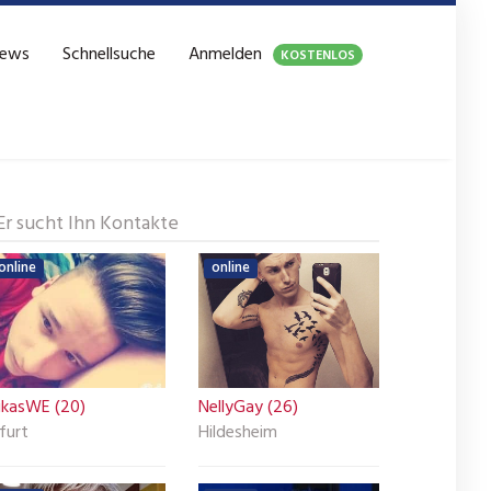
ews
Schnellsuche
Anmelden
KOSTENLOS
Er sucht Ihn Kontakte
online
online
ukasWE (20)
NellyGay (26)
furt
Hildesheim