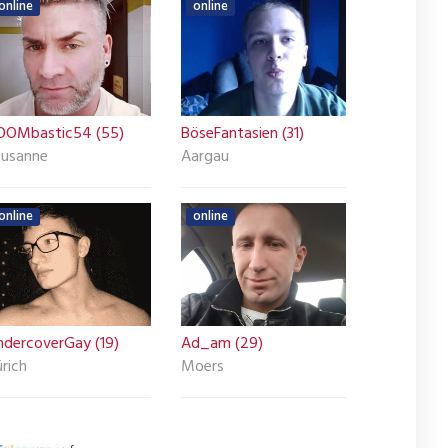
online
online
OOMbastic54 (55)
BöseFantasien (31)
ausanne
Aargau
online
online
ndercoverGay (19)
Ad_am (29)
rich
Moers