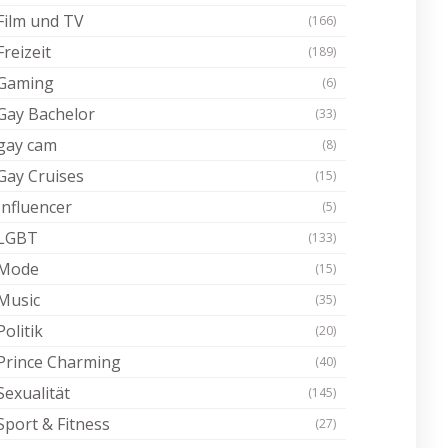
Film und TV
(166)
Freizeit
(189)
Gaming
(6)
Gay Bachelor
(33)
gay cam
(8)
Gay Cruises
(15)
Influencer
(5)
LGBT
(133)
Mode
(15)
Music
(35)
Politik
(20)
Prince Charming
(40)
Sexualität
(145)
Sport & Fitness
(27)