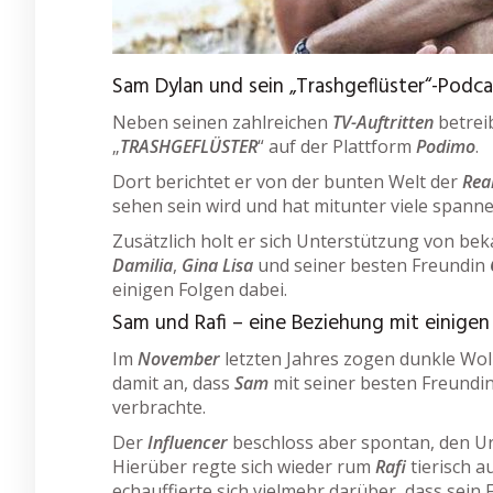
Sam Dylan und sein „Trashgeflüster“-Podca
Neben seinen zahlreichen
TV-Auftritten
betrei
„
TRASHGEFLÜSTER
“ auf der Plattform
Podimo
.
Dort berichtet er von der bunten Welt der
Rea
sehen sein wird und hat mitunter viele span
Zusätzlich holt er sich Unterstützung von be
Damilia
,
Gina Lisa
und seiner besten Freundin
einigen Folgen dabei.
Sam und Rafi – eine Beziehung mit einige
Im
November
letzten Jahres zogen dunkle Wo
damit an, dass
Sam
mit seiner besten Freundi
verbrachte.
Der
Influencer
beschloss aber spontan, den U
Hierüber regte sich wieder rum
Rafi
tierisch a
echauffierte sich vielmehr darüber, dass sein