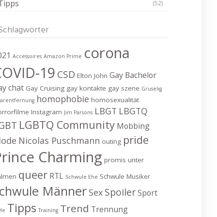
Tipps
(52)
Schlagwörter
corona
021
Accessoires
Amazon Prime
COVID-19
CSD
Gay Bachelor
Elton John
ay chat
Gay Cruising
gay kontakte
gay szene
Gruselig
homophobie
homosexualität
arentfernung
LBGT
LBGTQ
rrorfilme
Instagram
Jim Parsons
LGBTQ Community
GBT
Mobbing
pride
ode
Nicolas Puschmann
outing
Prince Charming
promis unter
queer
RTL
almen
Schwule Musiker
Schwule Ehe
chwule Männer
Spoiler
Sex
Sport
Tipps
Trend
Trennung
yle
Training