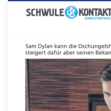
Skip
to
main
content
Sam Dylan kann die Dschungelsho
steigert dafür aber seinen Beka