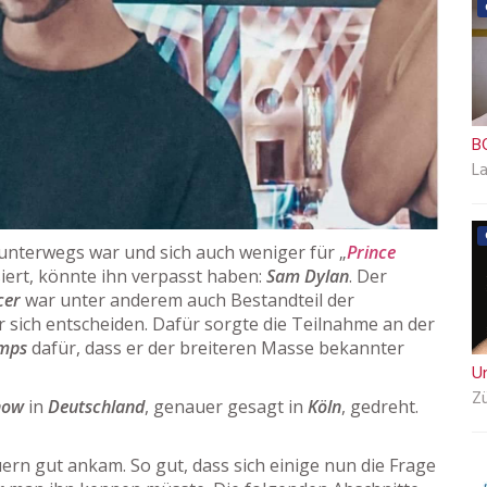
B
L
unterwegs war und sich auch weniger für „
Prince
siert, könnte ihn verpasst haben:
Sam Dylan
. Der
cer
war unter anderem auch Bestandteil der
r sich entscheiden. Dafür sorgte die Teilnahme an der
mps
dafür, dass er der breiteren Masse bekannter
U
Zü
how
in
Deutschland
, genauer gesagt in
Köln
, gedreht.
ern gut ankam. So gut, dass sich einige nun die Frage