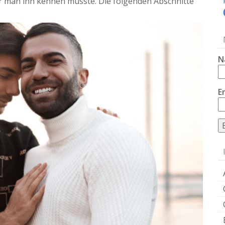
er man ihn kennen müsste. Die folgenden Abschnitte
N
E