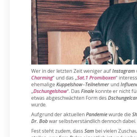
Wer in der letzten Zeit weniger auf
Instagram
Charming
“ und das „
Sat.1 Promiboxen
“ interes
ehemalige
Kuppelshow
–
Teilnehmer
und
Influen
„
Dschungelshow
“. Das
Finale
konnte er nicht fü
etwas abgeschwächten Form des
Dschungelca
wurde.
Aufgrund der aktuellen
Pandemie
wurde die
S
Dr. Bob
war selbstverständlich dennoch dabei.
Fest steht zudem, dass
Sam
bei vielen Zuschau