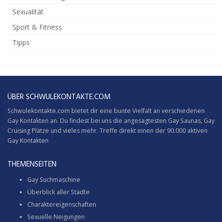
Sexualität
Sport & Fitness
Tipps
ÜBER SCHWULEKONTAKTE.COM
Schwulekontakte.com bietet dir eine bunte Vielfalt an verschiedenen
Gay Kontakten an. Du findest bei uns die angesagtesten Gay Saunas,
Gay
Cruising
Plätze und vieles mehr. Treffe direkt einen der 90.000 aktiven
Gay Kontakten
THEMENSEITEN
Gay Suchmaschine
Überblick aller Städte
Charaktereigenschaften
Sexuelle Neigungen