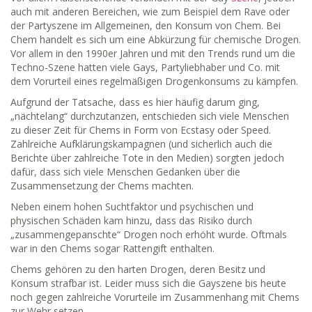
auch mit anderen Bereichen, wie zum Beispiel dem Rave oder
der Partyszene im Allgemeinen, den Konsum von Chem. Bei
Chem
handelt es sich um eine Abkürzung für chemische Drogen.
Vor allem in den 1990er Jahren und mit den Trends rund um die
Techno-Szene hatten viele Gays, Partyliebhaber und Co. mit
dem Vorurteil eines regelmäßigen Drogenkonsums zu kämpfen.
Aufgrund der Tatsache, dass es hier häufig darum ging,
„nächtelang“ durchzutanzen, entschieden sich viele Menschen
zu dieser Zeit für
Chems
in Form von Ecstasy oder Speed.
Zahlreiche Aufklärungskampagnen (und sicherlich auch die
Berichte über zahlreiche Tote in den Medien) sorgten jedoch
dafür, dass sich viele Menschen Gedanken über die
Zusammensetzung der
Chems
machten.
Neben einem hohen Suchtfaktor und psychischen und
physischen Schäden kam hinzu, dass das Risiko durch
„zusammengepanschte“ Drogen noch erhöht wurde. Oftmals
war in den
Chems
sogar Rattengift enthalten.
Chems
gehören zu den harten Drogen, deren Besitz und
Konsum strafbar ist. Leider muss sich die
Gayszene
bis heute
noch gegen zahlreiche Vorurteile im Zusammenhang mit
Chems
zur Wehr setzen.