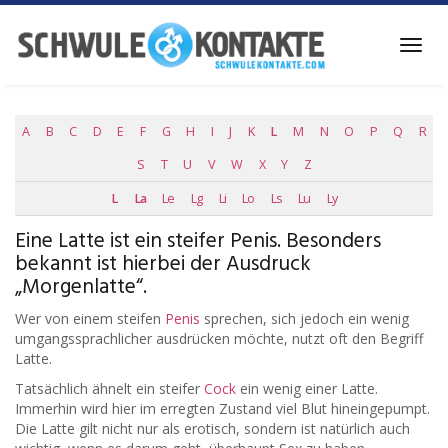
Skip
to
Toggl
main
navig
content
A
B
C
D
E
F
G
H
I
J
K
L
M
N
O
P
Q
R
S
T
U
V
W
X
Y
Z
L
La
Le
Lg
Li
Lo
Ls
Lu
Ly
Eine Latte ist ein steifer Penis. Besonders
bekannt ist hierbei der Ausdruck
„Morgenlatte“.
Wer von einem steifen
Penis
sprechen, sich jedoch ein wenig
umgangssprachlicher ausdrücken möchte, nutzt oft den Begriff
Latte.
Tatsächlich ähnelt ein steifer
Cock
ein wenig einer Latte.
Immerhin wird hier im erregten Zustand viel Blut hineingepumpt.
Die Latte gilt nicht nur als erotisch, sondern ist natürlich auch