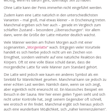
wichtig, wenn es darum geht, überhaupt Sex zu haben.
Ohne Latte kann der Penis immerhin nicht eingeführt werden.
Zudem kann eine Latte natürlich in den unterschiedlichsten
Varianten – mal groß, mal etwas kleiner – in Erscheinung treten.
Manchmal ergeben sich hier auch – gerade im Vergleich zum
schlaffen Zustand – besondere „Überraschungen“. Vor allem
dann, wenn die Größe der Latte mitunter deutlich wächst.
Viele Männer werden am frühen Morgen auch mit einer
sogenannten „
Morgenlatte
“ wach. Entgegen vieler Vorurteile
handelt es sich hierbei jedoch nicht um ein Zeichen von
Erregtheit, sondern vielmehr auf eine natürliche Reaktion des
Körpers. Oft ist eine volle Blase schuld daran, dass die
morgendliche Latte für viele Männer zum Standard gehört.
Die Latte wird jedoch wie kaum ein anderes Symbol als ein
Sinnbild für Männlichkeit gesehen. Manchmal kann sie jedoch zu
einer echten Last werden. Nämlich dann, wenn sie sich zeigt,
aber eigentlich nicht erwünscht ist. Ein klassisches Beispiel: ein
Besuch in der Sauna. Wer hier einen geilen Typen sieht und sich
nicht unter Kontrolle hat, zeigt seinem Gegenüber oft schnell,
wie erotisch er ihn findet. Manchmal ergibt sich hieraus jedoch
auch eine wunderbare Möglichkeit, sich „näher kennenzulernen“.