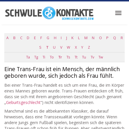
Skip
to
Toggl
main
navig
content
A
B
C
D
E
F
G
H
I
J
K
L
M
N
O
P
Q
R
S
T
U
V
W
X
Y
Z
Ta
Tg
Ti
To
Tr
Ts
Tt
Tu
Tv
Tw
Eine Trans-Frau ist ein Mensch, der männlich
geboren wurde, sich jedoch als Frau fühlt.
Bei einer Trans-Frau handelt es sich um eine Frau, die im Körper
eines Mannes geboren wurde. Trans-Frauen entdecken oft früh,
dass sie sich mit ihrem angeborenen Geschlecht (auch genannt
„
Geburtsgeschlecht
“) nicht identifizieren können.
Manchmal sind es die altbekannten Klassiker, die darauf
hinweisen, dass eine Transsexualität vorliegen könnte. Wenn
andere Jungs gern Fußball spielen, begeistern sich die späteren
Trans-Frauen oft schon früh für Puppen. Aber: selbstverständlich