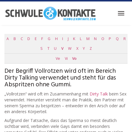
Skip
to
Toggl
main
navig
content
A
B
C
D
E
F
G
H
I
J
K
L
M
N
O
P
Q
R
S
T
U
V
W
X
Y
Z
Ve
Vi
Vo
Der Begriff Vollrotzen wird oft im Bereich
Dirty Talking verwendet und steht für das
Abspritzen ohne Gummi.
„Vollrotzen“ wird oft im Zusammenhang mit
Dirty Talk
beim Sex
verwendet. Hierunter versteht man die Praktik, den Partner mit
seinem Sperma zu bespritzen – entweder in den Arsch oder auf
ein anderes Körperteil.
Aufgrund der Tatsache, dass das Sperma so meist deutlich
sichtbar wird, verbinden viele Gays damit ein besonders