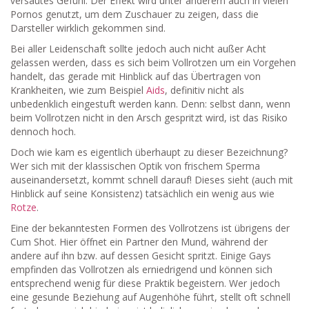
versautes Gefühl. Der Effekt wird unter anderem auch in vielen
Pornos genutzt, um dem Zuschauer zu zeigen, dass die
Darsteller wirklich gekommen sind.
Bei aller Leidenschaft sollte jedoch auch nicht außer Acht
gelassen werden, dass es sich beim Vollrotzen um ein Vorgehen
handelt, das gerade mit Hinblick auf das Übertragen von
Krankheiten, wie zum Beispiel
Aids
, definitiv nicht als
unbedenklich eingestuft werden kann. Denn: selbst dann, wenn
beim Vollrotzen nicht in den Arsch gespritzt wird, ist das Risiko
dennoch hoch.
Doch wie kam es eigentlich überhaupt zu dieser Bezeichnung?
Wer sich mit der klassischen Optik von frischem Sperma
auseinandersetzt, kommt schnell darauf! Dieses sieht (auch mit
Hinblick auf seine Konsistenz) tatsächlich ein wenig aus wie
Rotze
.
Eine der bekanntesten Formen des Vollrotzens ist übrigens der
Cum Shot. Hier öffnet ein Partner den Mund, während der
andere auf ihn bzw. auf dessen Gesicht spritzt. Einige Gays
empfinden das Vollrotzen als erniedrigend und können sich
entsprechend wenig für diese Praktik begeistern. Wer jedoch
eine gesunde Beziehung auf Augenhöhe führt, stellt oft schnell