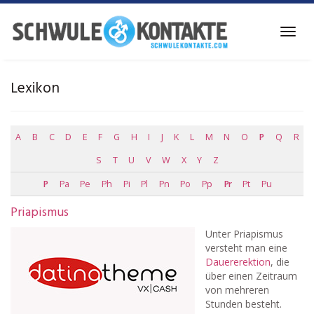
Skip
to
Toggl
main
navig
content
Lexikon
A
B
C
D
E
F
G
H
I
J
K
L
M
N
O
P
Q
R
S
T
U
V
W
X
Y
Z
P
Pa
Pe
Ph
Pi
Pl
Pn
Po
Pp
Pr
Pt
Pu
Priapismus
Unter Priapismus
versteht man eine
Dauererektion
, die
über einen Zeitraum
von mehreren
Stunden besteht.