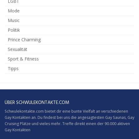
LGBT
Mode
Music
Politik
Prince Charming
Sexualität
Sport & Fitness
Tipps
ÜBER SCHWULEKONTAKTE.COM
Schwulekontakte.com bietet dir eine bunte Vielfalt an verschiedenen
Gay Kontakten an. Du findest bei uns die angesagtesten Gay Saunas,
Gay
Cruising
Plätze und vieles mehr. Treffe direkt einen der 90.000 aktiven
Gay Kontakten